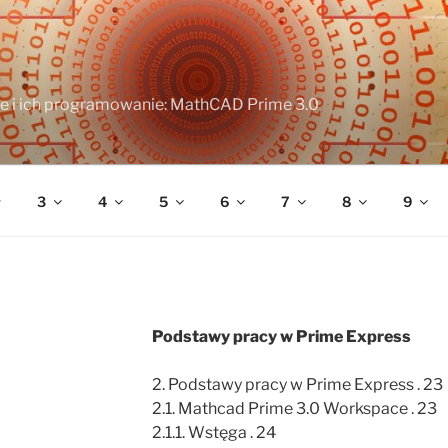
e i ich programowanie: MathCAD Prime 3.0
3
4
5
6
7
8
9
Podstawy pracy w Prime Express
2. Podstawy pracy w Prime Express . 23
2.1. Mathcad Prime 3.0 Workspace . 23
2.1.1. Wstęga . 24