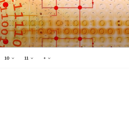
10
11
+